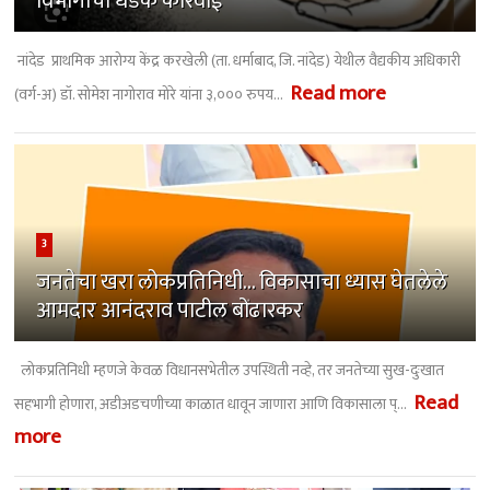
विभागाची धडक कारवाई
​ नांदेड प्राथमिक आरोग्य केंद्र करखेली (ता. धर्माबाद, जि. नांदेड) येथील वैद्यकीय अधिकारी
Read more
(वर्ग-अ) डॉ. सोमेश नागोराव मोरे यांना ३,००० रुपय...
3
जनतेचा खरा लोकप्रतिनिधी... विकासाचा ध्यास घेतलेले
आमदार आनंदराव पाटील बोंढारकर
लोकप्रतिनिधी म्हणजे केवळ विधानसभेतील उपस्थिती नव्हे, तर जनतेच्या सुख-दुःखात
Read
सहभागी होणारा, अडीअडचणीच्या काळात धावून जाणारा आणि विकासाला प्...
more