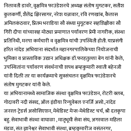
निलावती डावरे, वृक्षमित्र फाउंडेशनचे अध्यक्ष संतोष मुगटकर, सतीश
कुलकर्णी, शैलेंद्र क्षिरसागर, नरेश यन्नावार, रवि रणखांब, कैलास
अमिलकंठवार, प्रितम भराडिया सौ संध्या मुगूटकर सहशिक्षीका सौ
गिरी दीपा यांच्यासह मोठ्या प्रमाणात पर्यावरण प्रेमी नागरीक, संस्था
प्रतिनिधी, मनपा कर्मचारी व वृक्षमित्र यांची उपस्थ‍िती होती. याप्रसंगी
हरित नांदेड अभियाना संदर्भात महानगरपालिकेच्या नियोजनाची
भुमिका व प्रास्ताविक उद्यान अधिक्षक डॉ.फरहतुल्ला बेग यांनी केले,
उपस्थितांना पर्यावरण संवर्धनाची शपथ ब्रम्हकुमारी स्वाती बहेनजी
यांनी दिली तर या कार्यक्रमाचे सुत्रसंचलन वृक्षमित्र फाउंडेशनचे
संतोष मुगटकर यांनी केले.
या अभियानामध्ये सामाजिक संस्था वृक्षमित्र फाउंडेशन, रोटरी क्लब,
गोदावरी नदी संसद, ऑल इंडीया रिन्युवेबल एनर्जि असो.,नांदेड
जनरल ट्रेडर्स असोसिएशन, मेथेडिस्ट मेन्स-मेथेडिस्ट चर्च, श्री दत्तकृपा
बहु. सेवाभावी संस्था वाघाळा , मातृभूमी सेवा संघ, अगरवाल महिला
मंडळ, संत ज्ञानेश्वर सेवाभावी संस्था, ब्रम्हकुमारीज वसंतनगर,