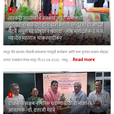
4
वारकरी संप्रदायाचे संस्कार जपत समाजातील
गुणवंतांना बळ देणे हीच खरी प्रगती; लातूरचा हा आदर्श
पॅटर्न संपूर्ण महाराष्ट्रात राबवावा’ -ज्येष्ठ मार्गदर्शक ह.भ.प.
महादेव महाराज चाकरवाडीकर
लातूर येथे दशनाम गोसावी समाजाचा ‘पंचसुत्री कार्यक्रम’ आणि भव्य गुणवंत सत्कार सोहळा
Read more
अत्यंत उत्साहात संपन्न लातूर, दि.02.08.2026.. "साधु-...
5
डोळस व सक्षम नागरिक घडण्यासाठी राज्यशास्त्र
आवश्यक -डॉ. दत्ताजी मेहत्रे