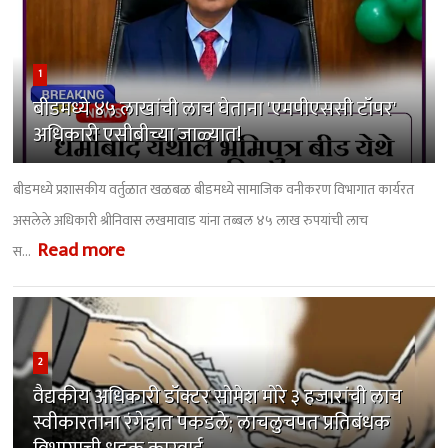
1
बीडमध्ये ४५ लाखांची लाच घेताना 'एमपीएससी टॉपर'
अधिकारी एसीबीच्या जाळ्यात!
बीडमध्ये प्रशासकीय वर्तुळात खळबळ ​बीडमध्ये सामाजिक वनीकरण विभागात कार्यरत
असलेले अधिकारी श्रीनिवास लखमावाड यांना तब्बल ४५ लाख रुपयांची लाच
Read more
स...
2
वैद्यकीय अधिकारी डॉक्टर सोमेश मोरे ३ हजारांची लाच
स्वीकारताना रंगेहात पकडले; लाचलुचपत प्रतिबंधक