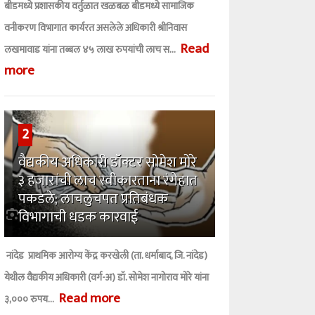
बीडमध्ये प्रशासकीय वर्तुळात खळबळ ​बीडमध्ये सामाजिक
वनीकरण विभागात कार्यरत असलेले अधिकारी श्रीनिवास
Read
लखमावाड यांना तब्बल ४५ लाख रुपयांची लाच स...
more
2
वैद्यकीय अधिकारी डॉक्टर सोमेश मोरे
३ हजारांची लाच स्वीकारताना रंगेहात
पकडले; लाचलुचपत प्रतिबंधक
विभागाची धडक कारवाई
​ नांदेड प्राथमिक आरोग्य केंद्र करखेली (ता. धर्माबाद, जि. नांदेड)
येथील वैद्यकीय अधिकारी (वर्ग-अ) डॉ. सोमेश नागोराव मोरे यांना
Read more
३,००० रुपय...