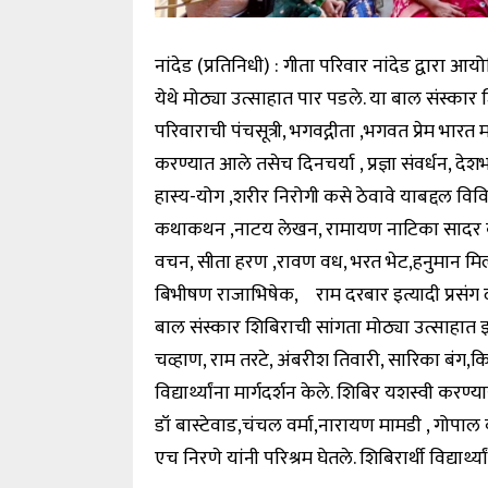
नांदेड (प्रतिनिधी) : गीता परिवार नांदेड द्वार
येथे मोठ्या उत्साहात पार पडले. या बाल संस्कार शिब
परिवाराची पंचसूत्री, भगवद्गीता ,भगवत प्रेम भारत म
करण्यात आले तसेच दिनचर्या , प्रज्ञा संवर्धन, दे
हास्य-योग ,शरीर निरोगी कसे ठेवावे याबद्दल विविध 
कथाकथन ,नाटय लेखन, रामायण नाटिका सादर कर
वचन, सीता हरण ,रावण वध, भरत भेट,हनुमान मिलन
बिभीषण राजाभिषेक, राम दरबार इत्यादी प्रसंग द
बाल संस्कार शिबिराची सांगता मोठ्या उत्साहात झ
चव्हाण, राम तरटे, अंबरीश तिवारी, सारिका बंग,किर
विद्यार्थ्यांना मार्गदर्शन केले. शिबिर यशस्वी करण्य
डॉ बास्टेवाड,चंचल वर्मा,नारायण मामडी , गोपाल ब
एच निरणे यांनी परिश्रम घेतले. शिबिरार्थी विद्यार्थ्य