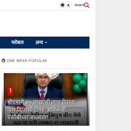
SEARCH
ग्लोबल
अन्य
ONE WEEK POPULAR
1
बीडमध्ये ४५ लाखांची लाच घेताना
'एमपीएससी टॉपर' अधिकारी
एसीबीच्या जाळ्यात!