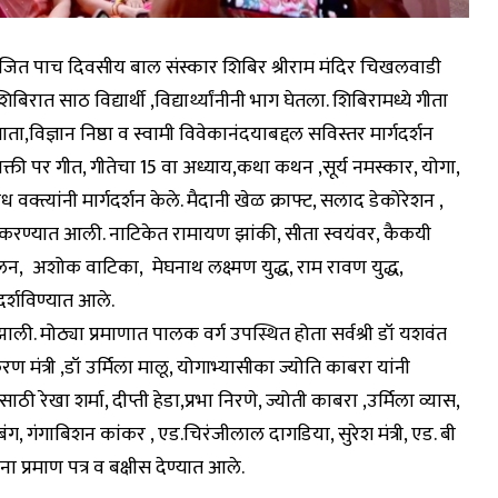
ा आयोजित पाच दिवसीय बाल संस्कार शिबिर श्रीराम मंदिर चिखलवाडी
िरात साठ विद्यार्थी ,विद्यार्थ्यांनीनी भाग घेतला. शिबिरामध्ये गीता
ाता,विज्ञान निष्ठा व स्वामी विवेकानंदयाबद्दल सविस्तर मार्गदर्शन
शभक्ती पर गीत, गीतेचा 15 वा अध्याय,कथा कथन ,सूर्य नमस्कार, योगा,
वक्त्यांनी मार्गदर्शन केले. मैदानी खेळ क्राफ्ट, सलाद डेकोरेशन ,
ण्यात आली. नाटिकेत रामायण झांकी, सीता स्वयंवर, कैकयी
, अशोक वाटिका, मेघनाथ लक्ष्मण युद्ध, राम रावण युद्ध,
र्शविण्यात आले.
ाली. मोठ्या प्रमाणात पालक वर्ग उपस्थित होता सर्वश्री डॉ यशवंत
ण मंत्री ,डॉ उर्मिला मालू, योगाभ्यासीका ज्योति काबरा यांनी
ासाठी रेखा शर्मा, दीप्ती हेडा,प्रभा निरणे, ज्योती काबरा ,उर्मिला व्यास,
ंग, गंगाबिशन कांकर , एड.चिरंजीलाल दागडिया, सुरेश मंत्री, एड. बी
ांना प्रमाण पत्र व बक्षीस देण्यात आले.