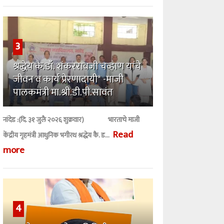
3
श्रद्धेय कै.डॉ. शंकररावजी चव्हाण यांचे
जीवन व कार्य प्रेरणादायी* -माजी
पालकमंत्री मा.श्री.डी.पी.सावंत
नांदेड :(दि. ३१ जुलै २०२६ शुक्रवार) भारताचे माजी
Read
केंद्रीय गृहमंत्री आधुनिक भगीरथ श्रद्धेय कै. ड...
more
4