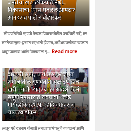
जनतेचा खरा लोकप्रतिनिधी...
विकासाचा ध्यास घेतलेले आमदार
आनंदराव पाटील बोंढारकर
लोकप्रतिनिधी म्हणजे केवळ विधानसभेतील उपस्थिती नव्हे, तर
जनतेच्या सुख-दुःखात सहभागी होणारा, अडीअडचणीच्या काळात
Read more
धावून जाणारा आणि विकासाला प्...
5
वारकरी संप्रदायाचे संस्कार जपत
समाजातील गुणवंतांना बळ देणे हीच
खरी प्रगती; लातूरचा हा आदर्श पॅटर्न
संपूर्ण महाराष्ट्रात राबवावा’ -ज्येष्ठ
मार्गदर्शक ह.भ.प. महादेव महाराज
चाकरवाडीकर
लातूर येथे दशनाम गोसावी समाजाचा ‘पंचसुत्री कार्यक्रम’ आणि